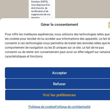
Données (RGPD),
vous disposez d’un
droit d’accès, de
rectification et de
suppression de vos
données.
Pour en savoir plus,
Gérer le consentement
consultez notre
politique de
confidentialité
.
Pour offrir les meilleures expériences, nous utilisons des technologies telles que
les cookies pour stocker et/ou accéder aux informations des appareils. Le fait d
consentir à ces technologies nous permettra de traiter des données telles que le
© cheunapan.fr – Réalisé par cheunapan.fr | 2024
comportement de navigation ou les ID uniques sur ce site. Le fait de ne pas
consentir ou de retirer son consentement peut avoir un effet négatif sur certain
caractéristiques et fonctions.
Accepter
Refuser
Voir les préférences
Politique de cookies
Politique de confidentialité