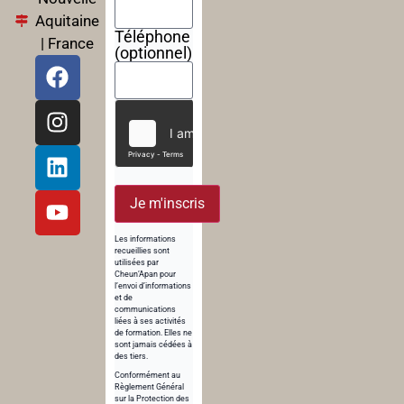
Aquitaine
Téléphone
| France
(optionnel)
Je m'inscris
Les informations
recueillies sont
utilisées par
Cheun’Apan pour
l’envoi d’informations
et de
communications
liées à ses activités
de formation. Elles ne
sont jamais cédées à
des tiers.
Conformément au
Règlement Général
sur la Protection des