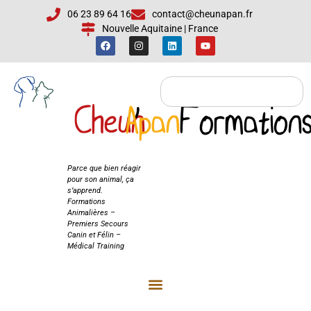
06 23 89 64 16
contact@cheunapan.fr
Nouvelle Aquitaine | France
Cheun
Apan
'
Formation
Cheun'Apan
Formations
Parce que bien réagir
pour son animal, ça
s’apprend.
Formations
Animalières –
Premiers Secours
Canin et Félin –
Médical Training