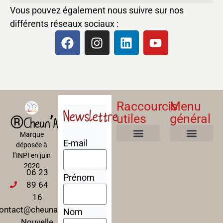
Vous pouvez également nous suivre sur nos
différents réseaux sociaux :
Raccourcis
Menu
Newslettre
utiles
général
®Cheun’Apan
Marque
E-mail
déposée à
Mentions Légales
Politique de confidentialité
Politique de cookies
Conditions Générales de Ventes
A propos
Nos Formations
l’INPI en juin
2020
06 23
Prénom
89 64
16
ontact@cheunapan.fr
Nom
Nouvelle