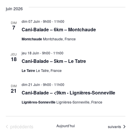
juin 2026
vues
dim 07 Juin - 9h00
-
11h00
DIM
7
Cani-Balade – 6km – Montchaude
Évèn
Montchaude
Montchaude, France
jeu 18 Juin - 9h00
-
11h00
JEU
18
Cani-Balade – 5km – Le Tatre
Le Tatre
Le Tatre, France
dim 21 Juin - 9h00
-
11h00
DIM
21
Cani-Balade – <9km - Lignières-Sonneville
Lignières-Sonneville
Lignières-Sonneville, France
Évènements
précédents
Aujourd’hui
Évènements
suivants