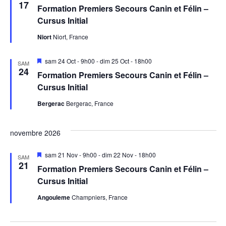
en
17
Formation Premiers Secours Canin et Félin –
avant
vues
Cursus Initial
Niort
Niort, France
Mis
sam 24 Oct - 9h00
-
dim 25 Oct - 18h00
Évèn
SAM
en
24
Formation Premiers Secours Canin et Félin –
avant
Cursus Initial
Bergerac
Bergerac, France
novembre 2026
Mis
sam 21 Nov - 9h00
-
dim 22 Nov - 18h00
SAM
en
21
Formation Premiers Secours Canin et Félin –
avant
Cursus Initial
Angouleme
Champniers, France