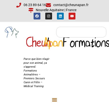
06 23 89 64 16
contact@cheunapan.fr
Nouvelle Aquitaine | France
Cheun
Apan
'
Formation
Cheun'Apan
Formations
Parce que bien réagir
pour son animal, ça
s’apprend.
Formations
Animalières –
Premiers Secours
Canin et Félin –
Médical Training