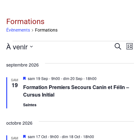
Formations
Évènements
Formations
À venir
Na
Recherche
Rech
Liste
Sélectionnez
d
une
septembre 2026
date.
v
et
Mis
sam 19 Sep - 9h00
-
dim 20 Sep - 18h00
SAM
en
19
É
Formation Premiers Secours Canin et Félin –
avant
Cursus Initial
navig
Saintes
octobre 2026
de
Mis
sam 17 Oct - 9h00
-
dim 18 Oct - 18h00
SAM