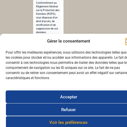
Conformément au
Règlement Général
sur la Protection des
Données (RGPD),
vous disposez d’un
droit d’accès, de
rectification et de
suppression de vos
données.
Pour en savoir plus,
Gérer le consentement
consultez notre
politique de
confidentialité
.
Pour offrir les meilleures expériences, nous utilisons des technologies telles que
les cookies pour stocker et/ou accéder aux informations des appareils. Le fait d
© cheunapan.fr – Réalisé par cheunapan.fr | 2024
consentir à ces technologies nous permettra de traiter des données telles que le
comportement de navigation ou les ID uniques sur ce site. Le fait de ne pas
consentir ou de retirer son consentement peut avoir un effet négatif sur certain
caractéristiques et fonctions.
Accepter
Refuser
Voir les préférences