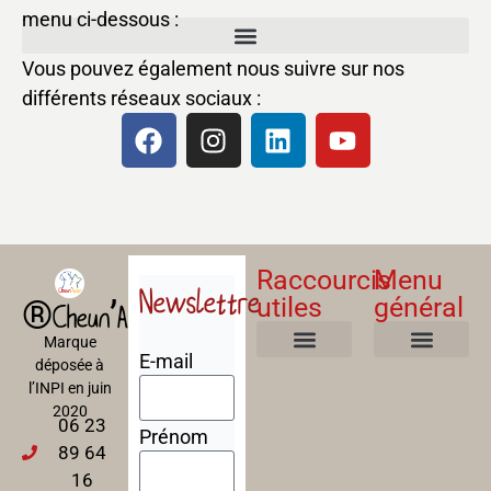
menu ci-dessous :
Vous pouvez également nous suivre sur nos
différents réseaux sociaux :
Raccourcis
Menu
Newslettre
utiles
général
®Cheun’Apan
Marque
E-mail
déposée à
Mentions Légales
Politique de confidentialité
Politique de cookies
Conditions Générales de Ventes
A propos
Nos Formations
l’INPI en juin
2020
06 23
Prénom
89 64
16