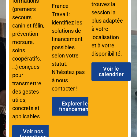
formations
trouvez la
France
(premiers
session la
Travail :
secours
plus adaptée
identifiez les
canin et félin,
à votre
solutions de
prévention
localisation
financement
morsure,
et à votre
possibles
soins
disponibilité.
selon votre
coopératifs,
statut.
…) conçues
Voir le
N’hésitez pas
calendrier
pour
à nous
transmettre
contacter !
des gestes
utiles,
Explorer les
concrets et
financements
applicables.
Voir nos
formations