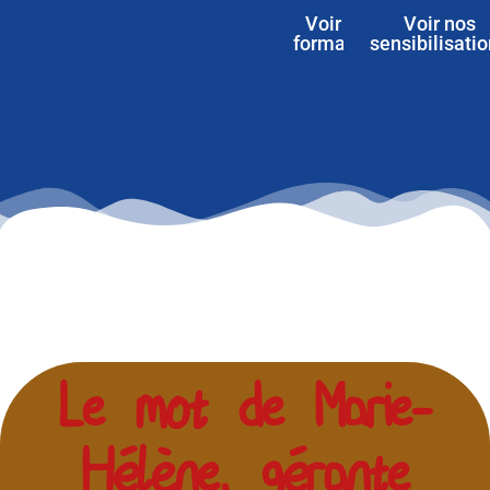
Voir nos
Voir nos
formations
sensibilisati
Le mot de Marie-
Hélène, gérante