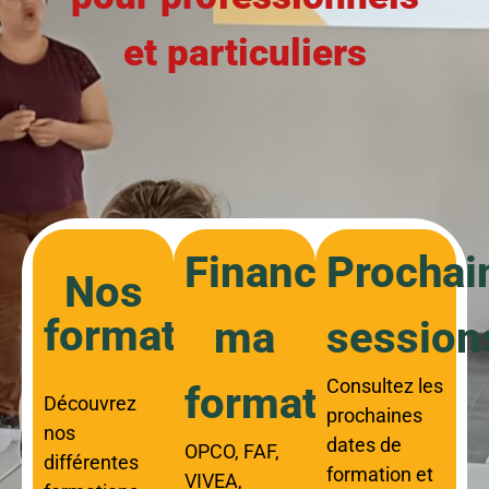
et particuliers
Financer
Prochai
Nos
formations
ma
session
Consultez les
formation
Découvrez
prochaines
nos
dates de
OPCO, FAF,
différentes
formation et
VIVEA,