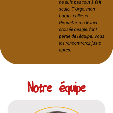
ne suis pas tout à fait
seule. T’Urgo, mon
border collie, et
Pirouette, ma lévrier
croisée beagle, font
partie de l’équipe. Vous
les rencontrerez juste
après.
Notre équipe