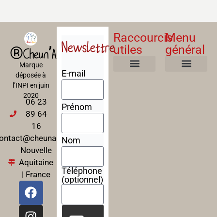
Raccourcis
Menu
Newslettre
utiles
général
®Cheun’Apan
Marque
E-mail
déposée à
Mentions Légales
Politique de confidentialité
Politique de cookies
Conditions Générales de Ventes
A propos
Nos Formations
l’INPI en juin
2020
06 23
Prénom
89 64
16
ontact@cheunapan.fr
Nom
Nouvelle
Aquitaine
Téléphone
| France
(optionnel)