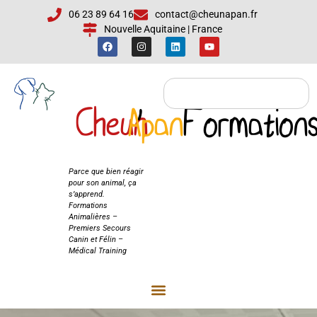
06 23 89 64 16
contact@cheunapan.fr
Nouvelle Aquitaine | France
Cheun
Apan
'
Formation
Cheun'Apan
Formations
Parce que bien réagir
pour son animal, ça
s’apprend.
Formations
Animalières –
Premiers Secours
Canin et Félin –
Médical Training