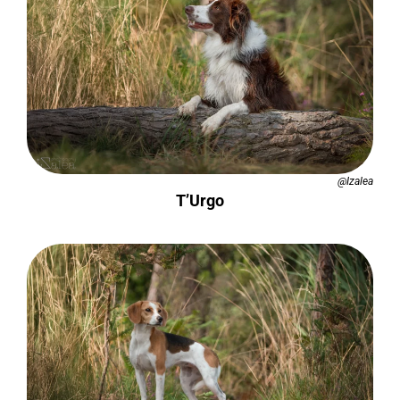
@Izalea
T’Urgo