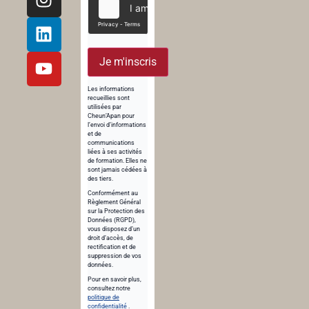
Je m'inscris
Les informations
recueillies sont
utilisées par
Cheun’Apan pour
l’envoi d’informations
et de
communications
liées à ses activités
de formation. Elles ne
sont jamais cédées à
des tiers.
Conformément au
Règlement Général
sur la Protection des
Données (RGPD),
vous disposez d’un
droit d’accès, de
rectification et de
suppression de vos
données.
Pour en savoir plus,
consultez notre
politique de
confidentialité
.