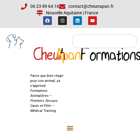
06 23 89 64 16
contact@cheunapan.fr
Nouvelle Aquitaine | France
Cheun
Apan
'
Formation
Cheun'Apan
Formations
Parce que bien réagir
pour son animal, ça
s’apprend.
Formations
Animalières –
Premiers Secours
Canin et Félin –
Médical Training