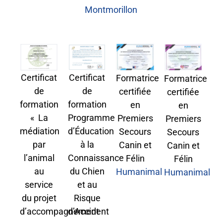
Montmorillon
Certificat
Certificat
Formatrice
Formatrice
de
de
certifiée
certifiée
formation
formation
en
en
« La
Programme
Premiers
Premiers
médiation
d’Éducation
Secours
Secours
par
à la
Canin et
Canin et
l’animal
Connaissance
Félin
Félin
au
du Chien
Humanimal
Humanimal
service
et au
du projet
Risque
d’accompagnement
d’Accident