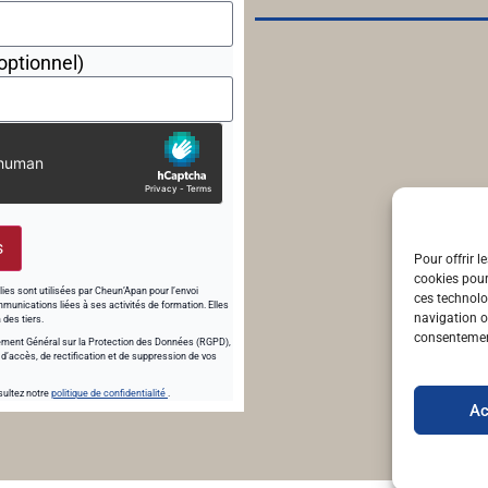
optionnel)
s
Pour offrir l
cookies pour
lies sont utilisées par Cheun’Apan pour l’envoi
ces technolo
munications liées à ses activités de formation. Elles
navigation ou
des tiers.
consentement
ent Général sur la Protection des Données (RGPD),
 d’accès, de rectification et de suppression de vos
sultez notre
politique de confidentialité
.
Ac