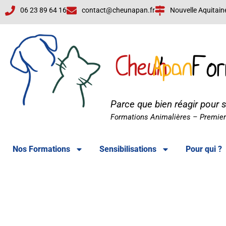
06 23 89 64 16
contact@cheunapan.fr
Nouvelle Aquitain
Cheun
Apan
'
For
Parce que bien réagir pour 
Cheun'Apan Formations
Formations Animalières – Premiers
Nos Formations
Sensibilisations
Pour qui ?