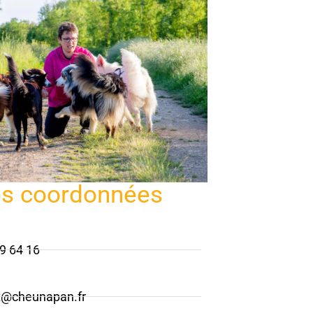
s coordonnées
9 64 16
t@cheunapan.fr