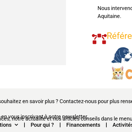
Nous interven
Aquitaine.
Référ
souhaitez en savoir plus ? Contactez-nous pour plus ren
 en vous inscrivant à notre newsletter.
es, notre actualité et nos articles conseils dans le menu
tions
Pour qui ?
Financements
Activité