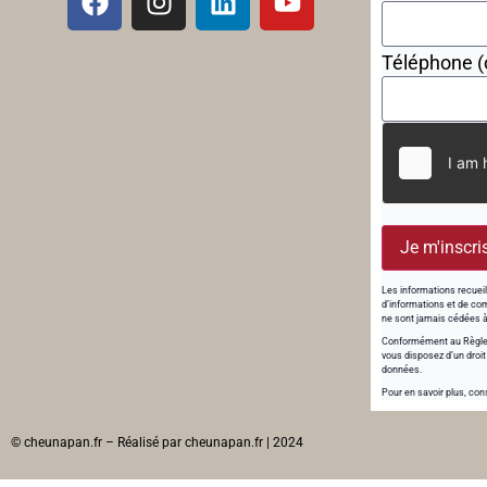
Téléphone (
Je m'inscri
Les informations recueil
d’informations et de com
ne sont jamais cédées à 
Conformément au Règlem
vous disposez d’un droit
données.
Pour en savoir plus, con
© cheunapan.fr – Réalisé par cheunapan.fr | 2024