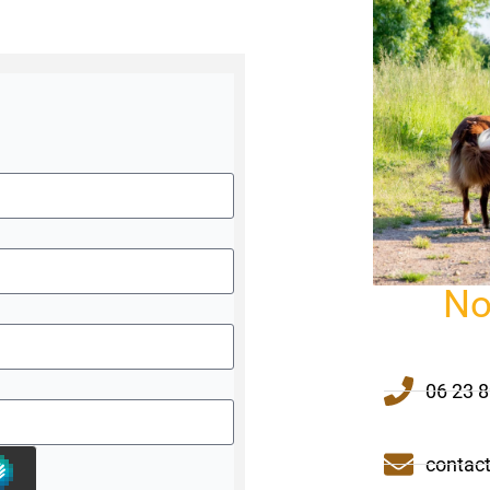
No
06 23 8
contac