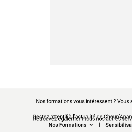
Nos formations vous intéressent ? Vous 
Restez attentif à l’actualité de Cheun’Apan
Retrouvez également tous nos autres servic
Nos Formations
Sensibilisa