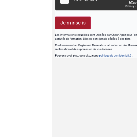
Je m'inscris
Les informations recueillies sont utilisées par Cheun’Apan pour l’
activités de formation. Elles ne sont jamais cédées à des tiers.
Conformément au Règlement Général sur la Protection des Données
rectification et de suppression de vos données.
Pour en savoir plus, consultez notre
politique de confidentialité
.