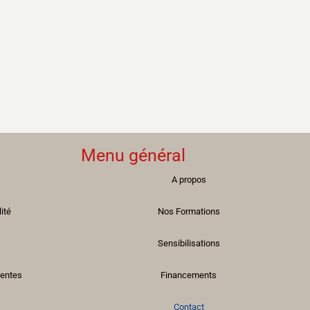
Menu général
A propos
lité
Nos Formations
Sensibilisations
Ventes
Financements
Contact