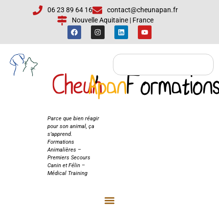
06 23 89 64 16
contact@cheunapan.fr
Nouvelle Aquitaine | France
Cheun
Apan
'
Formation
Cheun'Apan
Formations
Parce que bien réagir
pour son animal, ça
s’apprend.
Formations
Animalières –
Premiers Secours
Canin et Félin –
Médical Training