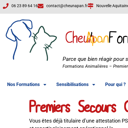
06 23 89 64 16
contact@cheunapan.fr
Nouvelle Aquitain
Cheun
Apan
'
For
Parce que bien réagir pour 
Cheun'Apan Formations
Formations Animalières – Premiers
Nos Formations
Sensibilisations
Pour qui ?
Premiers Secours
Vous êtes déjà titulaire d’une attestation P