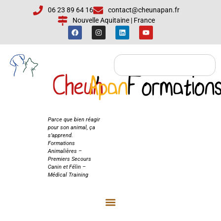
06 23 89 64 16
contact@cheunapan.fr
Nouvelle Aquitaine | France
Cheun
Apan
'
Formation
Cheun'Apan
Formations
Parce que bien réagir
pour son animal, ça
s’apprend.
Formations
Animalières –
Premiers Secours
Canin et Félin –
Médical Training