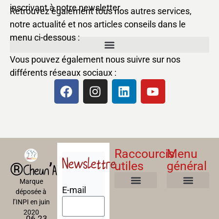
inscrivant à notre newsletter.
Retrouvez également tous nos autres services,
notre actualité et nos articles conseils dans le
menu ci-dessous :
Vous pouvez également nous suivre sur nos
différents réseaux sociaux :
Raccourcis
Menu
Newslettre
utiles
général
®Cheun’Apan
Marque
E-mail
déposée à
Mentions Légales
Politique de confidentialité
Politique de cookies
Conditions Générales de Ventes
A propos
Nos Formations
l’INPI en juin
2020
06 23