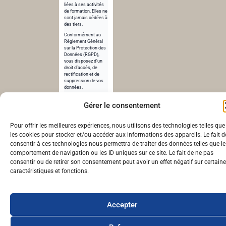
liées à ses activités
de formation. Elles ne
sont jamais cédées à
des tiers.
Conformément au
Règlement Général
sur la Protection des
Données (RGPD),
vous disposez d’un
droit d’accès, de
rectification et de
suppression de vos
données.
Pour en savoir plus,
Gérer le consentement
consultez notre
politique de
confidentialité
.
Pour offrir les meilleures expériences, nous utilisons des technologies telles que
les cookies pour stocker et/ou accéder aux informations des appareils. Le fait d
© cheunapan.fr – Réalisé par cheunapan.fr | 2024
consentir à ces technologies nous permettra de traiter des données telles que le
comportement de navigation ou les ID uniques sur ce site. Le fait de ne pas
consentir ou de retirer son consentement peut avoir un effet négatif sur certain
caractéristiques et fonctions.
Accepter