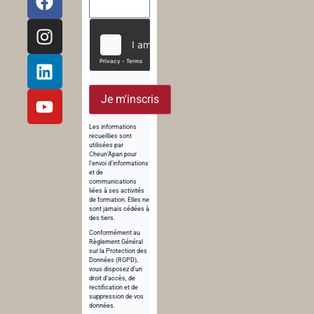
Je m'inscris
Les informations
recueillies sont
utilisées par
Cheun’Apan pour
l’envoi d’informations
et de
communications
liées à ses activités
de formation. Elles ne
sont jamais cédées à
des tiers.
Conformément au
Règlement Général
sur la Protection des
Données (RGPD),
vous disposez d’un
droit d’accès, de
rectification et de
suppression de vos
données.