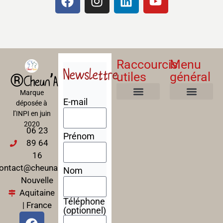
Raccourcis
Menu
Newslettre
utiles
général
®Cheun’Apan
Marque
E-mail
déposée à
Mentions Légales
Politique de confidentialité
Politique de cookies
Conditions Générales de Ventes
A propos
Nos Formations
l’INPI en juin
2020
06 23
Prénom
89 64
16
ontact@cheunapan.fr
Nom
Nouvelle
Aquitaine
Téléphone
| France
(optionnel)