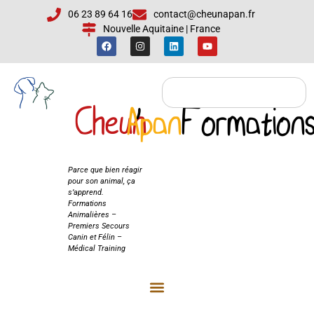
06 23 89 64 16
contact@cheunapan.fr
Nouvelle Aquitaine | France
Cheun
Apan
'
Formation
Cheun'Apan
Formations
Parce que bien réagir
pour son animal, ça
s’apprend.
Formations
Animalières –
Premiers Secours
Canin et Félin –
Médical Training