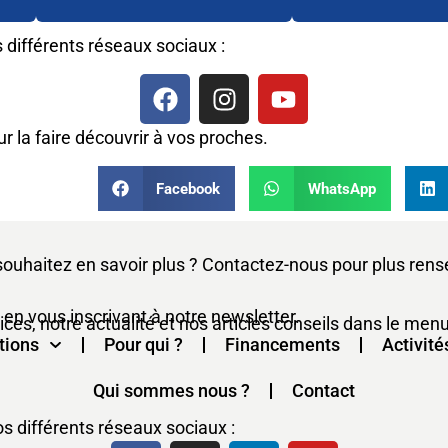
différents réseaux sociaux :
r la faire découvrir à vos proches.
Facebook
WhatsApp
souhaitez en savoir plus ? Contactez-nous pour plus ren
 en vous inscrivant à notre newsletter.
es, notre actualité et nos articles conseils dans le menu
tions
Pour qui ?
Financements
Activité
Qui sommes nous ?
Contact
 différents réseaux sociaux :