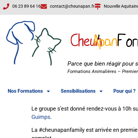
06 23 89 64 16
contact@cheunapan.fr
Nouvelle Aquitain
Cheun
Apan
'
For
Parce que bien réagir pour 
Cheun'Apan Formations
Formations Animalières – Premiers
Nos Formations
Sensibilisations
Pour qui ?
Le groupe s’est donné rendez-vous à 10h sur
Guimps
.
La #cheunapanfamily est arrivée en premier 