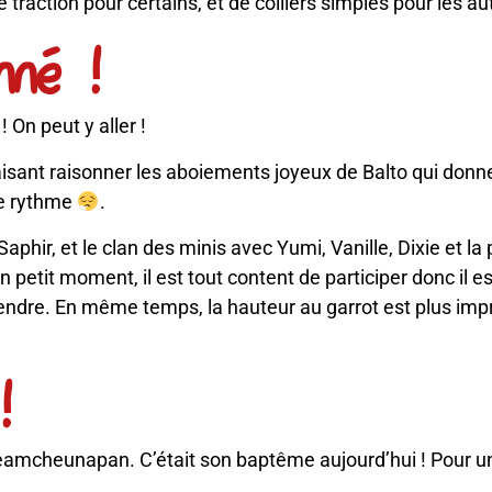
traction pour certains, et de colliers simples pour les au
nné !
! On peut y aller !
aisant raisonner les aboiements joyeux de Balto qui donne 
le rythme
.
aphir, et le clan des minis avec Yumi, Vanille, Dixie et la
un petit moment, il est tout content de participer donc il e
ttendre. En même temps, la hauteur au garrot est plus impr
!
teamcheunapan. C’était son baptême aujourd’hui ! Pour un