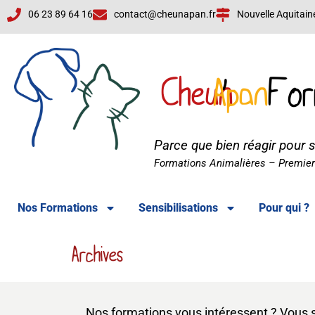
06 23 89 64 16
contact@cheunapan.fr
Nouvelle Aquitain
Cheun
Apan
'
For
Parce que bien réagir pour 
Cheun'Apan Formations
Formations Animalières – Premiers
Nos Formations
Sensibilisations
Pour qui ?
Archives
Nos formations vous intéressent ? Vous 