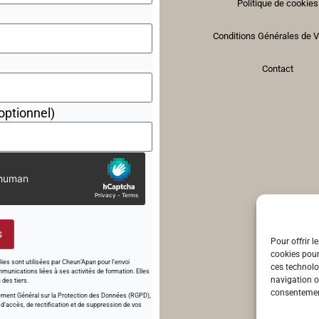
Politique de cookies
Conditions Générales de 
Contact
optionnel)
s
Pour offrir l
cookies pour
lies sont utilisées par Cheun’Apan pour l’envoi
ces technolo
munications liées à ses activités de formation. Elles
navigation ou
des tiers.
consentement
ent Général sur la Protection des Données (RGPD),
 d’accès, de rectification et de suppression de vos