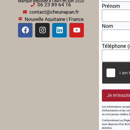
Marque déposée à l’INPI en juin 2020
06 23 89 64 16
Prénom
contact@cheunapan.fr
Nouvelle Aquitaine | France
Nom
Téléphone (
Je m'inscri
Les informations recueil
d’informations et de com
ne sont jamais cédées à 
Conformément au Règlem
vous disposez d’un droit
données.