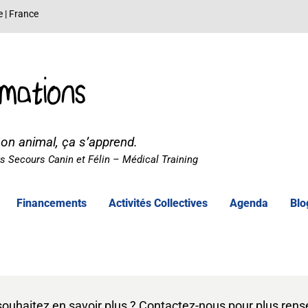
e | France
mations
son animal, ça s’apprend.
 Secours Canin et Félin – Médical Training
Financements
Activités Collectives
Agenda
Blo
souhaitez en savoir plus ? Contactez-nous pour plus ren