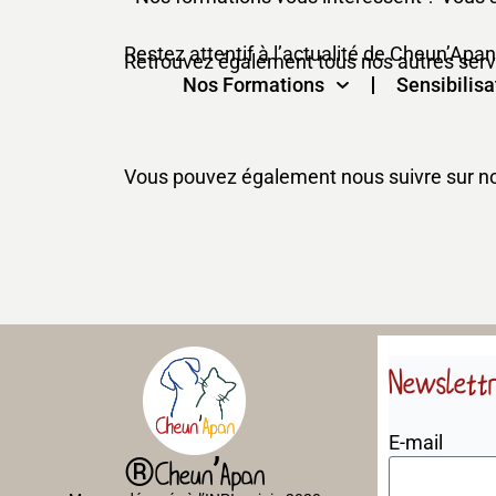
Restez attentif à l’actualité de Cheun’Apan
Retrouvez également tous nos autres servic
Nos Formations
Sensibilisa
Vous pouvez également nous suivre sur nos
Newslett
E-mail
®Cheun’Apan