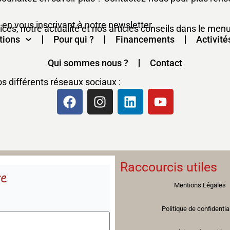
 en vous inscrivant à notre newsletter.
es, notre actualité et nos articles conseils dans le menu
tions
Pour qui ?
Financements
Activité
Qui sommes nous ?
Contact
 différents réseaux sociaux :
Raccourcis utiles
re
Mentions Légales
Politique de confidentia