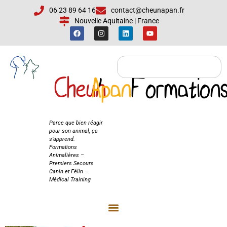
06 23 89 64 16
contact@cheunapan.fr
Nouvelle Aquitaine | France
Cheun
Apan
'
Formation
Cheun'Apan
Formations
Parce que bien réagir
pour son animal, ça
s’apprend.
Formations
Animalières –
Premiers Secours
Canin et Félin –
Médical Training