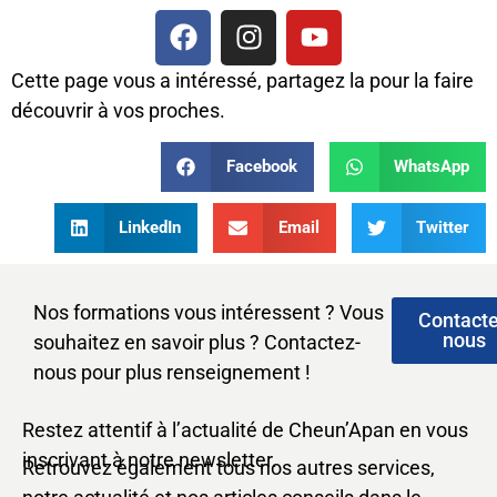
Cette page vous a intéressé, partagez la pour la faire
découvrir à vos proches.
Facebook
WhatsApp
LinkedIn
Email
Twitter
Nos formations vous intéressent ? Vous
Contact
nous
souhaitez en savoir plus ? Contactez-
nous pour plus renseignement !
Restez attentif à l’actualité de Cheun’Apan en vous
inscrivant à notre newsletter.
Retrouvez également tous nos autres services,