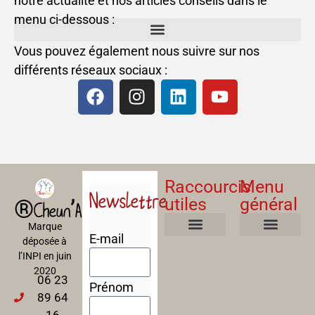
notre actualité et nos articles conseils dans le
menu ci-dessous :
Vous pouvez également nous suivre sur nos
différents réseaux sociaux :
Raccourcis
Menu
Newslettre
utiles
général
®Cheun’Apan
Marque
E-mail
déposée à
Mentions Légales
Politique de confidentialité
Politique de cookies
Conditions Générales de Ventes
A propos
Nos Formations
l’INPI en juin
2020
06 23
Prénom
89 64
16