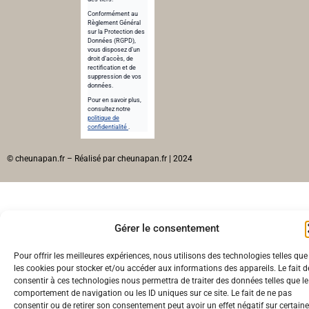
Conformément au
Règlement Général
sur la Protection des
Données (RGPD),
vous disposez d’un
droit d’accès, de
rectification et de
suppression de vos
données.
Pour en savoir plus,
consultez notre
politique de
confidentialité
.
© cheunapan.fr – Réalisé par cheunapan.fr | 2024
Gérer le consentement
Pour offrir les meilleures expériences, nous utilisons des technologies telles que
les cookies pour stocker et/ou accéder aux informations des appareils. Le fait d
consentir à ces technologies nous permettra de traiter des données telles que le
comportement de navigation ou les ID uniques sur ce site. Le fait de ne pas
consentir ou de retirer son consentement peut avoir un effet négatif sur certain