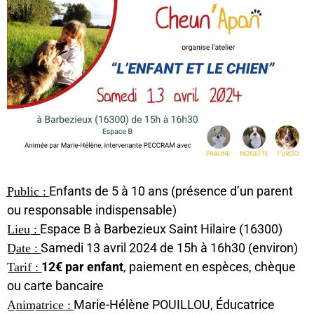
P̲u̲b̲l̲i̲c̲ ̲:̲ Enfants de 5 à 10 ans (présence d’un parent
ou responsable indispensable)
L̲i̲e̲u̲ ̲:̲ Espace B à Barbezieux Saint Hilaire (16300)
D̲a̲t̲e̲ ̲:̲ Samedi 13 avril 2024 de 15h à 16h30 (environ)
T̲a̲r̲i̲f̲ ̲:̲
12€ par enfant
, paiement en espèces, chèque
ou carte bancaire
A̲n̲i̲m̲a̲t̲r̲i̲c̲e̲ ̲:̲ Marie-Hélène POUILLOU, Éducatrice