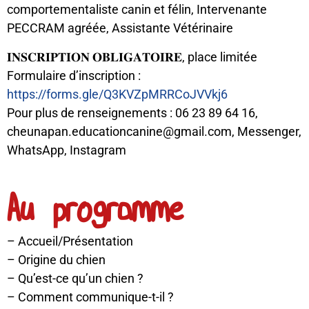
comportementaliste canin et félin, Intervenante
PECCRAM agréée, Assistante Vétérinaire
𝐈𝐍𝐒𝐂𝐑𝐈𝐏𝐓𝐈𝐎𝐍 𝐎𝐁𝐋𝐈𝐆𝐀𝐓𝐎𝐈𝐑𝐄, place limitée
Formulaire d’inscription :
https://forms.gle/Q3KVZpMRRCoJVVkj6
Pour plus de renseignements : 06 23 89 64 16,
cheunapan.educationcanine@gmail.com, Messenger,
WhatsApp, Instagram
Au programme
– Accueil/Présentation
– Origine du chien
– Qu’est-ce qu’un chien ?
– Comment communique-t-il ?