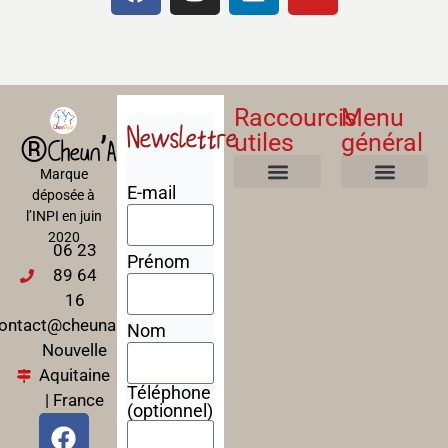
Raccourcis
Menu
Newslettre
utiles
général
®Cheun’Apan
Marque
E-mail
déposée à
Mentions Légales
Politique de confidentialité
Politique de cookies
Conditions Générales de Ventes
A propos
Nos Formations
l’INPI en juin
2020
06 23
Prénom
89 64
16
ontact@cheunapan.fr
Nom
Nouvelle
Aquitaine
Téléphone
| France
(optionnel)