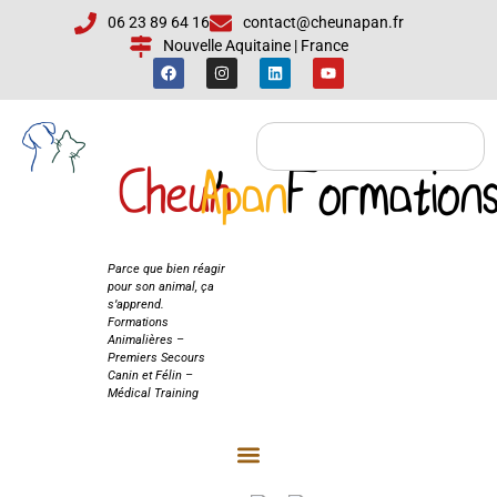
06 23 89 64 16
contact@cheunapan.fr
Nouvelle Aquitaine | France
Cheun
Apan
'
Formation
Cheun'Apan
Formations
Parce que bien réagir
pour son animal, ça
s’apprend.
Formations
Animalières –
Premiers Secours
Canin et Félin –
Médical Training