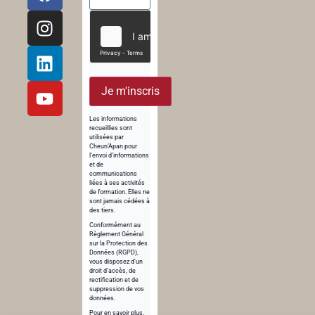
Je m'inscris
Les informations
recueillies sont
utilisées par
Cheun’Apan pour
l’envoi d’informations
et de
communications
liées à ses activités
de formation. Elles ne
sont jamais cédées à
des tiers.
Conformément au
Règlement Général
sur la Protection des
Données (RGPD),
vous disposez d’un
droit d’accès, de
rectification et de
suppression de vos
données.
Pour en savoir plus,