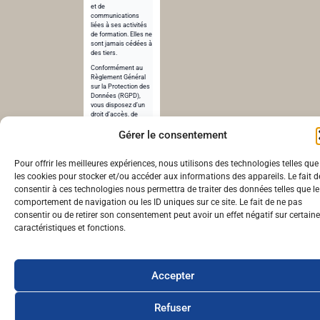
et de
communications
liées à ses activités
de formation. Elles ne
sont jamais cédées à
des tiers.
Conformément au
Règlement Général
sur la Protection des
Données (RGPD),
vous disposez d’un
droit d’accès, de
rectification et de
Gérer le consentement
suppression de vos
données.
Pour en savoir plus,
Pour offrir les meilleures expériences, nous utilisons des technologies telles que
consultez notre
les cookies pour stocker et/ou accéder aux informations des appareils. Le fait d
politique de
confidentialité
.
consentir à ces technologies nous permettra de traiter des données telles que le
comportement de navigation ou les ID uniques sur ce site. Le fait de ne pas
consentir ou de retirer son consentement peut avoir un effet négatif sur certain
© cheunapan.fr – Réalisé par cheunapan.fr | 2024
caractéristiques et fonctions.
Accepter
Refuser