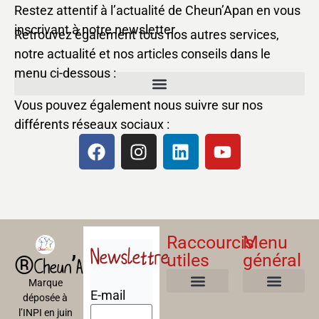
Restez attentif à l’actualité de Cheun’Apan en vous
inscrivant à notre newsletter.
Retrouvez également tous nos autres services,
notre actualité et nos articles conseils dans le
menu ci-dessous :
Vous pouvez également nous suivre sur nos
différents réseaux sociaux :
Raccourcis
Menu
Newslettre
utiles
général
®Cheun’Apan
Marque
E-mail
déposée à
Mentions Légales
Politique de confidentialité
Politique de cookies
Conditions Générales de Ventes
A propos
Nos Formations
l’INPI en juin