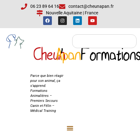
06 23 89 64 16
contact@cheunapan.fr
Nouvelle Aquitaine | France
Cheun
Apan
'
Formation
Cheun'Apan
Formations
Parce que bien réagir
pour son animal, ça
s’apprend.
Formations
Animalières –
Premiers Secours
Canin et Félin –
Médical Training