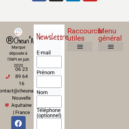
Raccourcis
Menu
Newslettre
utiles
général
®Cheun’Apan
Marque
E-mail
déposée à
Mentions Légales
Politique de confidentialité
Politique de cookies
Conditions Générales de Ventes
A propos
Nos Formations
l’INPI en juin
2020
06 23
Prénom
89 64
16
ontact@cheunapan.fr
Nom
Nouvelle
Aquitaine
Téléphone
| France
(optionnel)