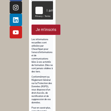
Je m'inscris
Les informations
recueillies sont
utilisées par
Cheun’Apan pour
l’envoi d’informations
et de
communications
liées à ses activités
de formation. Elles ne
sont jamais cédées à
des tiers.
Conformément au
Règlement Général
sur la Protection des
Données (RGPD),
vous disposez d’un
droit d’accès, de
rectification et de
suppression de vos
données.
Pour en savoir plus,