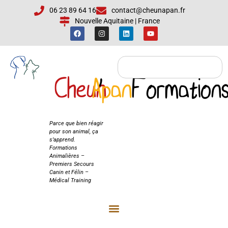
06 23 89 64 16
contact@cheunapan.fr
Nouvelle Aquitaine | France
Cheun
Apan
'
Formation
Cheun'Apan
Formations
Parce que bien réagir
pour son animal, ça
s’apprend.
Formations
Animalières –
Premiers Secours
Canin et Félin –
Médical Training