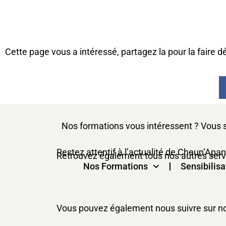
Cette page vous a intéressé, partagez la pour la faire d
Nos formations vous intéressent ? Vous 
Restez attentif à l’actualité de Cheun’Apan
Retrouvez également tous nos autres servic
Nos Formations
Sensibilisa
Vous pouvez également nous suivre sur nos