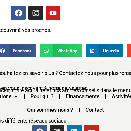
écouvrir à vos proches.
Facebook
WhatsApp
LinkedIn
souhaitez en savoir plus ? Contactez-nous pour plus ren
 en vous inscrivant à notre newsletter.
es, notre actualité et nos articles conseils dans le menu
tions
Pour qui ?
Financements
Activité
Qui sommes nous ?
Contact
 différents réseaux sociaux :