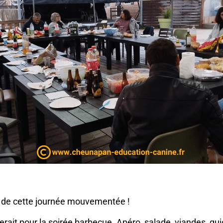
 de cette journée mouvementée !
erait pour la soirée barbecue. Apéro, salade, viandes, q