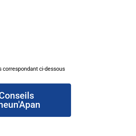
ons correspondant ci-dessous
Conseils
heun'Apan