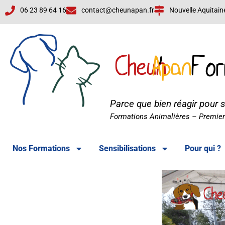
06 23 89 64 16
contact@cheunapan.fr
Nouvelle Aquitain
Cheun
Apan
'
For
Parce que bien réagir pour 
Cheun'Apan Formations
Formations Animalières – Premiers
Nos Formations
Sensibilisations
Pour qui ?