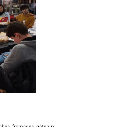
uiches, fromages, gâteaux…