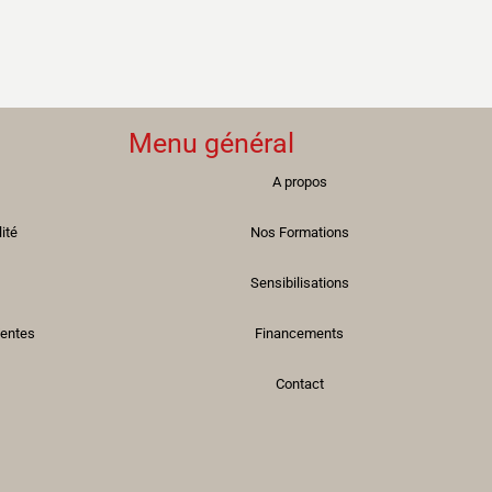
Menu général
A propos
lité
Nos Formations
Sensibilisations
Ventes
Financements
Contact