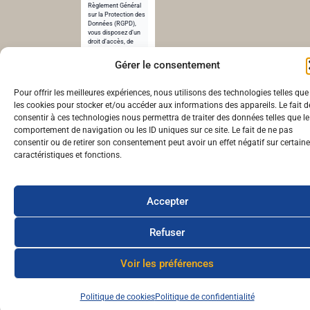
Règlement Général
sur la Protection des
Données (RGPD),
vous disposez d’un
droit d’accès, de
rectification et de
suppression de vos
Gérer le consentement
données.
Pour en savoir plus,
Pour offrir les meilleures expériences, nous utilisons des technologies telles que
consultez notre
politique de
les cookies pour stocker et/ou accéder aux informations des appareils. Le fait d
confidentialité
.
consentir à ces technologies nous permettra de traiter des données telles que le
comportement de navigation ou les ID uniques sur ce site. Le fait de ne pas
© cheunapan.fr – Réalisé par cheunapan.fr | 2024
consentir ou de retirer son consentement peut avoir un effet négatif sur certain
caractéristiques et fonctions.
Accepter
Refuser
Voir les préférences
Politique de cookies
Politique de confidentialité