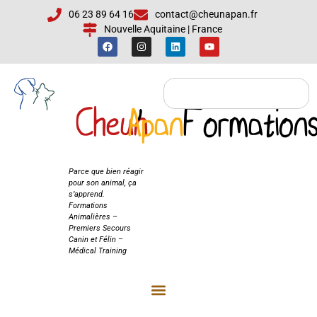
06 23 89 64 16
contact@cheunapan.fr
Nouvelle Aquitaine | France
Cheun
Apan
'
Formation
Cheun'Apan
Formations
Parce que bien réagir
pour son animal, ça
s’apprend.
Formations
Animalières –
Premiers Secours
Canin et Félin –
Médical Training