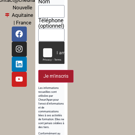
Nom
Nouvelle
Aquitaine
Téléphone
| France
(optionnel)
Je m'inscris
Les informations
recueillies sont
utilisées par
Cheun’Apan pour
l’envoi d’informations
et de
communications
liées à ses activités
de formation. Elles ne
sont jamais cédées à
des tiers.
Conformément au