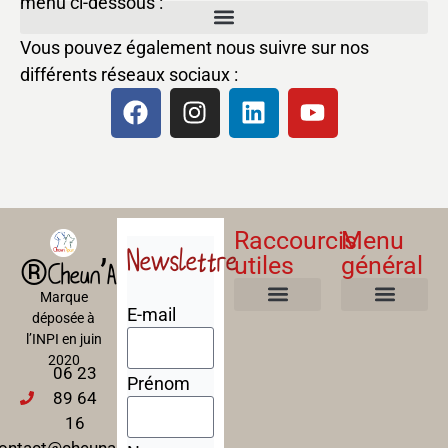
menu ci-dessous :
Vous pouvez également nous suivre sur nos
différents réseaux sociaux :
Raccourcis
Menu
Newslettre
utiles
général
®Cheun’Apan
Marque
E-mail
déposée à
Mentions Légales
Politique de confidentialité
Politique de cookies
Conditions Générales de Ventes
A propos
Nos Formations
l’INPI en juin
2020
06 23
Prénom
89 64
16
ontact@cheunapan.fr