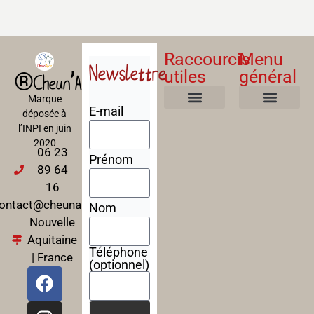
Raccourcis
Menu
Newslettre
utiles
général
®Cheun’Apan
Marque
E-mail
déposée à
Mentions Légales
Politique de confidentialité
Politique de cookies
Conditions Générales de Ventes
A propos
Nos Formations
l’INPI en juin
2020
06 23
Prénom
89 64
16
ontact@cheunapan.fr
Nom
Nouvelle
Aquitaine
Téléphone
| France
(optionnel)