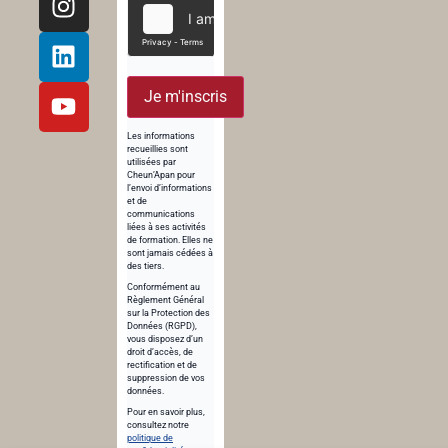
Je m'inscris
Les informations
recueillies sont
utilisées par
Cheun’Apan pour
l’envoi d’informations
et de
communications
liées à ses activités
de formation. Elles ne
sont jamais cédées à
des tiers.
Conformément au
Règlement Général
sur la Protection des
Données (RGPD),
vous disposez d’un
droit d’accès, de
rectification et de
suppression de vos
données.
Pour en savoir plus,
consultez notre
politique de