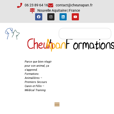
06 23 89 64 16
contact@cheunapan.fr
Nouvelle Aquitaine | France
Cheun
Apan
'
Formation
Cheun'Apan
Formations
Parce que bien réagir
pour son animal, ça
s’apprend.
Formations
Animalières –
Premiers Secours
Canin et Félin –
Médical Training