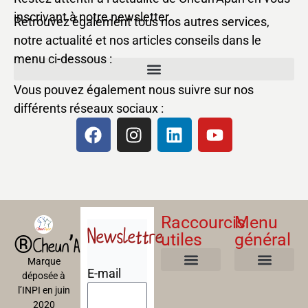
inscrivant à notre newsletter.
Retrouvez également tous nos autres services,
notre actualité et nos articles conseils dans le
menu ci-dessous :
Vous pouvez également nous suivre sur nos
différents réseaux sociaux :
Raccourcis
Menu
Newslettre
utiles
général
®Cheun’Apan
Marque
E-mail
déposée à
Mentions Légales
Politique de confidentialité
Politique de cookies
Conditions Générales de Ventes
A propos
Nos Formations
l’INPI en juin
2020