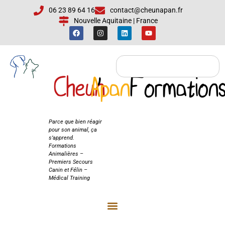
06 23 89 64 16
contact@cheunapan.fr
Nouvelle Aquitaine | France
Cheun
Apan
'
Formation
Cheun'Apan
Formations
Parce que bien réagir
pour son animal, ça
s’apprend.
Formations
Animalières –
Premiers Secours
Canin et Félin –
Médical Training