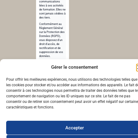
communications
liées à ses activités
de formation. Elles ne
sont jamais cédées à
des tiers.
Conformément au
Règlement Général
sur la Protection des
Données (RGPD),
vous disposez d’un
droit d’accès, de
rectification et de
suppression de vos
données.
Pour en savoir plus,
Gérer le consentement
consultez notre
politique de
confidentialité
.
Pour offrir les meilleures expériences, nous utilisons des technologies telles que
les cookies pour stocker et/ou accéder aux informations des appareils. Le fait d
© cheunapan.fr – Réalisé par cheunapan.fr | 2024
consentir à ces technologies nous permettra de traiter des données telles que le
comportement de navigation ou les ID uniques sur ce site. Le fait de ne pas
consentir ou de retirer son consentement peut avoir un effet négatif sur certain
caractéristiques et fonctions.
Accepter