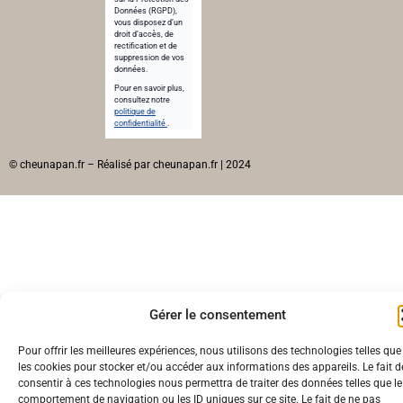
Données (RGPD),
vous disposez d’un
droit d’accès, de
rectification et de
suppression de vos
données.
Pour en savoir plus,
consultez notre
politique de
confidentialité
.
© cheunapan.fr – Réalisé par cheunapan.fr | 2024
Gérer le consentement
Pour offrir les meilleures expériences, nous utilisons des technologies telles que
les cookies pour stocker et/ou accéder aux informations des appareils. Le fait d
consentir à ces technologies nous permettra de traiter des données telles que le
comportement de navigation ou les ID uniques sur ce site. Le fait de ne pas