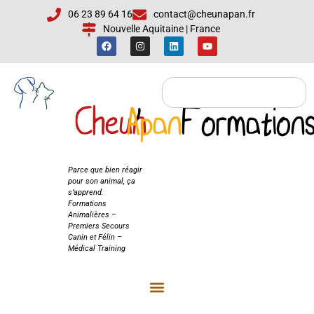
06 23 89 64 16
contact@cheunapan.fr
Nouvelle Aquitaine | France
Cheun
Apan
'
Formation
Cheun'Apan
Formations
Parce que bien réagir
pour son animal, ça
s’apprend.
Formations
Animalières –
Premiers Secours
Canin et Félin –
Médical Training