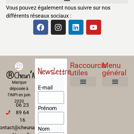
Vous pouvez également nous suivre sur nos
différents réseaux sociaux :
Raccourcis
Menu
Newslettre
utiles
général
®Cheun’Apan
Marque
E-mail
déposée à
Mentions Légales
Politique de confidentialité
Politique de cookies
Conditions Générales de Ventes
A propos
Nos Formations
l’INPI en juin
2020
06 23
Prénom
89 64
16
ontact@cheunapan.fr
Nom