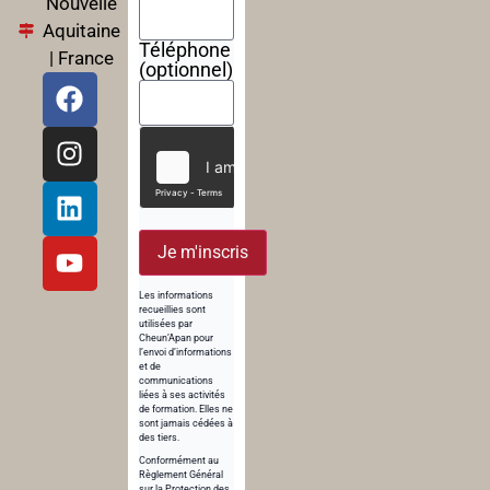
Nouvelle
Aquitaine
Téléphone
| France
(optionnel)
Je m'inscris
Les informations
recueillies sont
utilisées par
Cheun’Apan pour
l’envoi d’informations
et de
communications
liées à ses activités
de formation. Elles ne
sont jamais cédées à
des tiers.
Conformément au
Règlement Général
sur la Protection des