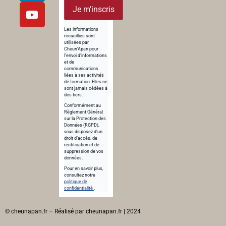
Je m'inscris
Les informations
recueillies sont
utilisées par
Cheun’Apan pour
l’envoi d’informations
et de
communications
liées à ses activités
de formation. Elles ne
sont jamais cédées à
des tiers.
Conformément au
Règlement Général
sur la Protection des
Données (RGPD),
vous disposez d’un
droit d’accès, de
rectification et de
suppression de vos
données.
Pour en savoir plus,
consultez notre
politique de
confidentialité
.
© cheunapan.fr – Réalisé par cheunapan.fr | 2024