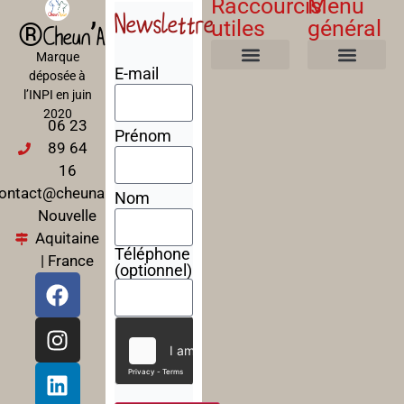
Raccourcis
Menu
Newslettre
utiles
général
®Cheun’Apan
Marque
E-mail
déposée à
Mentions Légales
Politique de confidentialité
Politique de cookies
Conditions Générales de Ventes
A propos
Nos Formations
l’INPI en juin
2020
06 23
Prénom
89 64
16
ontact@cheunapan.fr
Nom
Nouvelle
Aquitaine
Téléphone
| France
(optionnel)