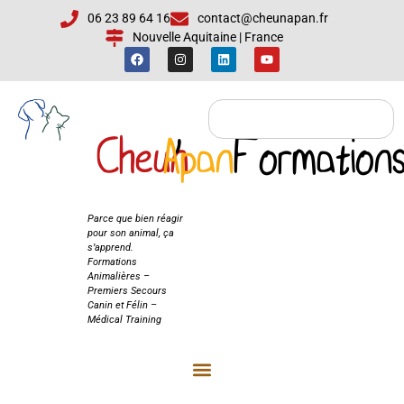
06 23 89 64 16
contact@cheunapan.fr
Nouvelle Aquitaine | France
Cheun
Apan
'
Formation
Cheun'Apan
Formations
Parce que bien réagir
pour son animal, ça
s’apprend.
Formations
Animalières –
Premiers Secours
Canin et Félin –
Médical Training