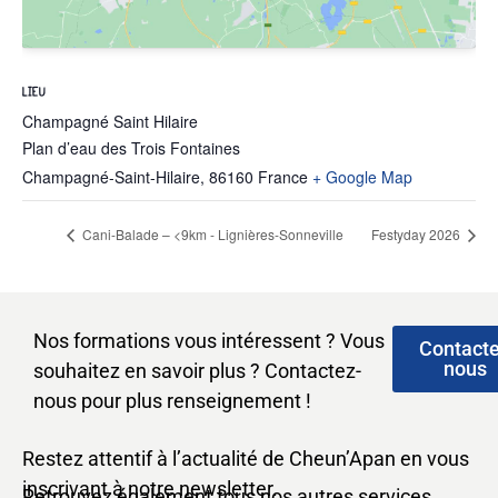
LIEU
Champagné Saint Hilaire
Plan d’eau des Trois Fontaines
Champagné-Saint-Hilaire
,
86160
France
+ Google Map
Cani-Balade – <9km - Lignières-Sonneville
Festyday 2026
Nos formations vous intéressent ? Vous
Contact
nous
souhaitez en savoir plus ? Contactez-
nous pour plus renseignement !
Restez attentif à l’actualité de Cheun’Apan en vous
inscrivant à notre newsletter.
Retrouvez également tous nos autres services,