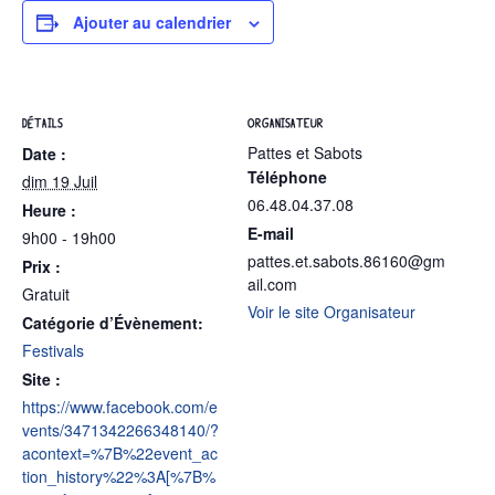
Ajouter au calendrier
DÉTAILS
ORGANISATEUR
Pattes et Sabots
Date :
Téléphone
dim 19 Juil
06.48.04.37.08
Heure :
E-mail
9h00 - 19h00
pattes.et.sabots.86160@gm
Prix :
ail.com
Gratuit
Voir le site Organisateur
Catégorie d’Évènement:
Festivals
Site :
https://www.facebook.com/e
vents/3471342266348140/?
acontext=%7B%22event_ac
tion_history%22%3A[%7B%