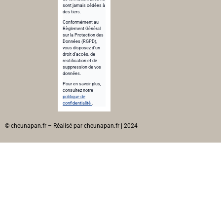
sont jamais cédées à
des tiers.
Conformément au
Règlement Général
sur la Protection des
Données (RGPD),
vous disposez d’un
droit d’accès, de
rectification et de
suppression de vos
données.
Pour en savoir plus,
consultez notre
politique de
confidentialité
.
© cheunapan.fr – Réalisé par cheunapan.fr | 2024