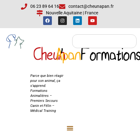
06 23 89 64 16
contact@cheunapan.fr
Nouvelle Aquitaine | France
Cheun
Apan
'
Formation
Cheun'Apan
Formations
Parce que bien réagir
pour son animal, ça
s’apprend.
Formations
Animalières –
Premiers Secours
Canin et Félin –
Médical Training