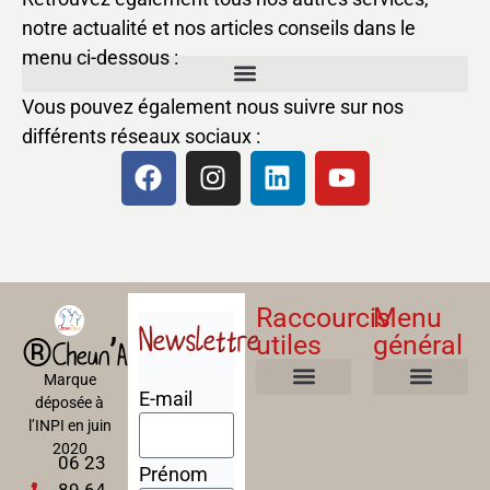
notre actualité et nos articles conseils dans le
menu ci-dessous :
Vous pouvez également nous suivre sur nos
différents réseaux sociaux :
Raccourcis
Menu
Newslettre
utiles
général
®Cheun’Apan
Marque
E-mail
déposée à
Mentions Légales
Politique de confidentialité
Politique de cookies
Conditions Générales de Ventes
A propos
Nos Formations
l’INPI en juin
2020
06 23
Prénom
89 64