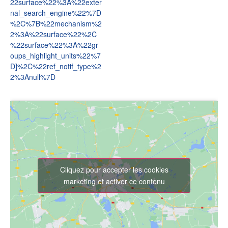
22surface%22%3A%22exter
nal_search_engine%22%7D
%2C%7B%22mechanism%2
2%3A%22surface%22%2C
%22surface%22%3A%22gr
oups_highlight_units%22%7
D]%2C%22ref_notif_type%2
2%3Anull%7D
Cliquez pour accepter les cookies
marketing et activer ce contenu