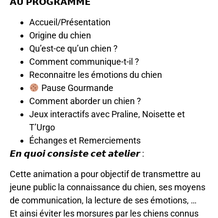
𝗔𝗨 𝗣𝗥𝗢𝗚𝗥𝗔𝗠𝗠𝗘
Accueil/Présentation
Origine du chien
Qu’est-ce qu’un chien ?
Comment communique-t-il ?
Reconnaitre les émotions du chien
Pause Gourmande
Comment aborder un chien ?
Jeux interactifs avec Praline, Noisette et
T’Urgo
Échanges et Remerciements
𝙀𝙣 𝙦𝙪𝙤𝙞 𝙘𝙤𝙣𝙨𝙞𝙨𝙩𝙚 𝙘𝙚𝙩 𝙖𝙩𝙚𝙡𝙞𝙚𝙧 :
Cette animation a pour objectif de transmettre au
jeune public la connaissance du chien, ses moyens
de communication, la lecture de ses émotions, …
Et ainsi éviter les morsures par les chiens connus