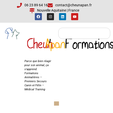
06 23 89 64 16
contact@cheunapan.fr
Nouvelle Aquitaine | France
Cheun
Apan
'
Formation
Cheun'Apan
Formations
Parce que bien réagir
pour son animal, ça
s’apprend.
Formations
Animalières –
Premiers Secours
Canin et Félin –
Médical Training