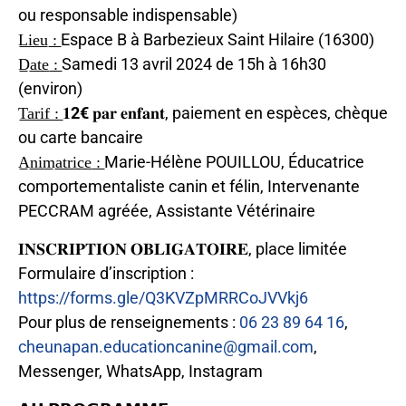
ou responsable indispensable)
L̲i̲e̲u̲ ̲:̲ Espace B à Barbezieux Saint Hilaire (16300)
D̲a̲t̲e̲ ̲:̲ Samedi 13 avril 2024 de 15h à 16h30
(environ)
T̲a̲r̲i̲f̲ ̲:̲ 𝟏
2€
𝐩𝐚𝐫 𝐞𝐧𝐟𝐚𝐧𝐭, paiement en espèces, chèque
ou carte bancaire
A̲n̲i̲m̲a̲t̲r̲i̲c̲e̲ ̲:̲ Marie-Hélène POUILLOU, Éducatrice
comportementaliste canin et félin, Intervenante
PECCRAM agréée, Assistante Vétérinaire
𝐈𝐍𝐒𝐂𝐑𝐈𝐏𝐓𝐈𝐎𝐍 𝐎𝐁𝐋𝐈𝐆𝐀𝐓𝐎𝐈𝐑𝐄, place limitée
Formulaire d’inscription :
https://forms.gle/Q3KVZpMRRCoJVVkj6
Pour plus de renseignements :
06 23 89 64 16
,
cheunapan.educationcanine@gmail.com
,
Messenger, WhatsApp, Instagram