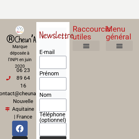
Raccourcis
Menu
Newslettre
utiles
général
®Cheun’Apan
Marque
E-mail
déposée à
Mentions Légales
Politique de confidentialité
Politique de cookies
Conditions Générales de Ventes
A propos
Nos Formations
l’INPI en juin
2020
06 23
Prénom
89 64
16
ontact@cheunapan.fr
Nom
Nouvelle
Aquitaine
Téléphone
| France
(optionnel)