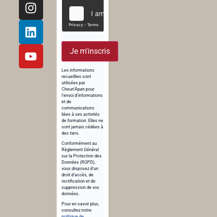
Je m'inscris
Les informations
recueillies sont
utilisées par
Cheun’Apan pour
l’envoi d’informations
et de
communications
liées à ses activités
de formation. Elles ne
sont jamais cédées à
des tiers.
Conformément au
Règlement Général
sur la Protection des
Données (RGPD),
vous disposez d’un
droit d’accès, de
rectification et de
suppression de vos
données.
Pour en savoir plus,
consultez notre
politique de