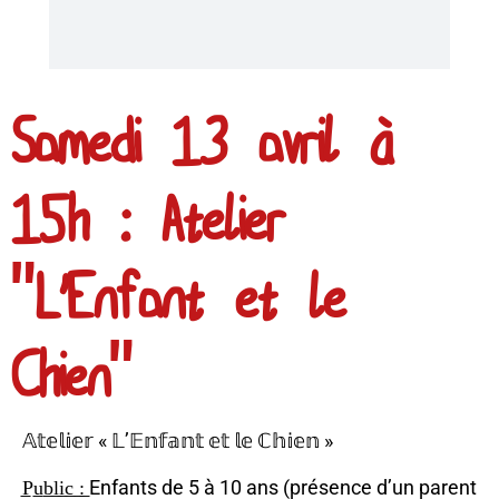
Samedi 13 avril à
15h : Atelier
"L'Enfant et le
Chien"
𝔸𝕥𝕖𝕝𝕚𝕖𝕣 « 𝕃’𝔼𝕟𝕗𝕒𝕟𝕥 𝕖𝕥 𝕝𝕖 ℂ𝕙𝕚𝕖𝕟 »
P̲u̲b̲l̲i̲c̲ ̲:̲ Enfants de 5 à 10 ans (présence d’un parent