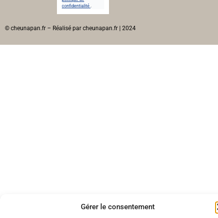
confidentialité
.
© cheunapan.fr – Réalisé par cheunapan.fr | 2024
Gérer le consentement