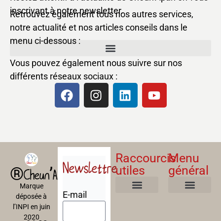
inscrivant à notre newsletter.
Retrouvez également tous nos autres services,
notre actualité et nos articles conseils dans le
menu ci-dessous :
Vous pouvez également nous suivre sur nos
différents réseaux sociaux :
Raccourcis
Menu
Newslettre
utiles
général
®Cheun’Apan
Marque
E-mail
déposée à
Mentions Légales
Politique de confidentialité
Politique de cookies
Conditions Générales de Ventes
A propos
Nos Formations
l’INPI en juin
2020