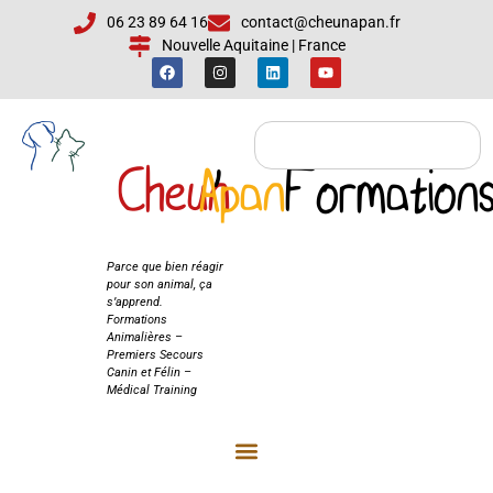
06 23 89 64 16
contact@cheunapan.fr
Nouvelle Aquitaine | France
Cheun
Apan
'
Formation
Cheun'Apan
Formations
Parce que bien réagir
pour son animal, ça
s’apprend.
Formations
Animalières –
Premiers Secours
Canin et Félin –
Médical Training