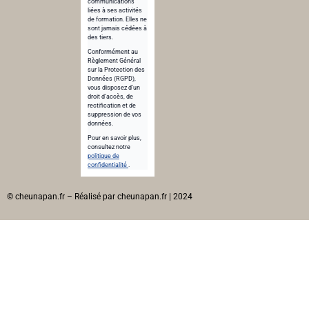
communications
liées à ses activités
de formation. Elles ne
sont jamais cédées à
des tiers.
Conformément au
Règlement Général
sur la Protection des
Données (RGPD),
vous disposez d’un
droit d’accès, de
rectification et de
suppression de vos
données.
Pour en savoir plus,
consultez notre
politique de
confidentialité
.
© cheunapan.fr – Réalisé par cheunapan.fr | 2024