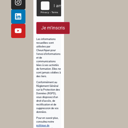
Je m'inscris
Les informations
recueillies sont
utilisées par
Cheun’Apan pour
l’envoi d’informations
et de
communications
liées à ses activités
de formation. Elles ne
sont jamais cédées à
des tiers.
Conformément au
Règlement Général
sur la Protection des
Données (RGPD),
vous disposez d’un
droit d’accès, de
rectification et de
suppression de vos
données.
Pour en savoir plus,
consultez notre
politique de