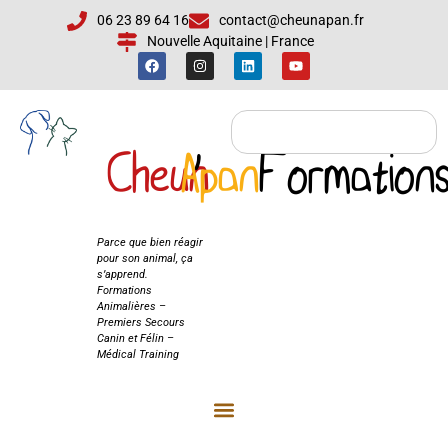
06 23 89 64 16
contact@cheunapan.fr
Nouvelle Aquitaine | France
Cheun
Apan
'
Formation
Cheun'Apan
Formations
Parce que bien réagir
pour son animal, ça
s’apprend.
Formations
Animalières –
Premiers Secours
Canin et Félin –
Médical Training