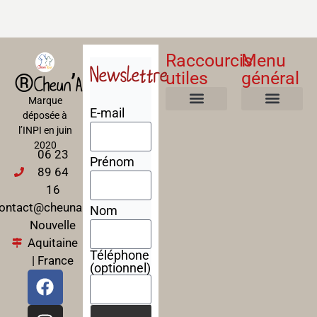
Raccourcis
Menu
Newslettre
utiles
général
®Cheun’Apan
Marque
E-mail
déposée à
Mentions Légales
Politique de confidentialité
Politique de cookies
Conditions Générales de Ventes
A propos
Nos Formations
l’INPI en juin
2020
06 23
Prénom
89 64
16
ontact@cheunapan.fr
Nom
Nouvelle
Aquitaine
Téléphone
| France
(optionnel)