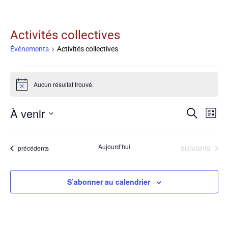
Activités collectives
Évènements
Activités collectives
Aucun résultat trouvé.
Notice
À venir
Na
Recherche
Rech
Liste
Sélectionnez
d
une
date.
Évènements
Aujourd’hui
suivants
Évènements
précédents
v
et
É
S’abonner au calendrier
navig