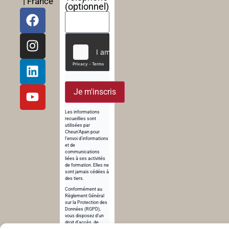
| France
(optionnel)
Je m'inscris
Les informations
recueillies sont
utilisées par
Cheun’Apan pour
l’envoi d’informations
et de
communications
liées à ses activités
de formation. Elles ne
sont jamais cédées à
des tiers.
Conformément au
Règlement Général
sur la Protection des
Données (RGPD),
vous disposez d’un
droit d’accès, de