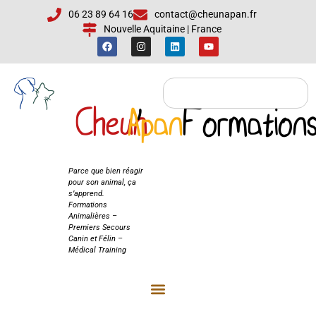
06 23 89 64 16
contact@cheunapan.fr
Nouvelle Aquitaine | France
Cheun
Apan
'
Formation
Cheun'Apan
Formations
Parce que bien réagir
pour son animal, ça
s’apprend.
Formations
Animalières –
Premiers Secours
Canin et Félin –
Médical Training