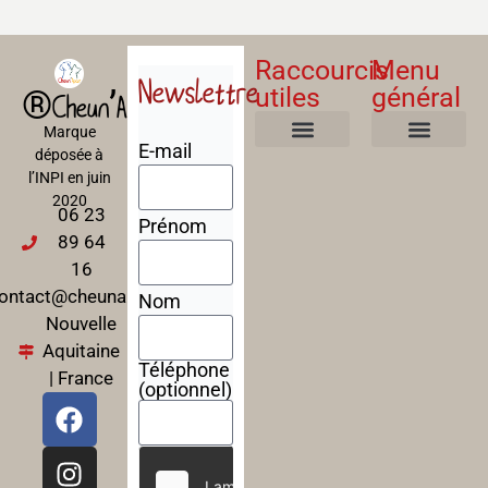
Raccourcis
Menu
Newslettre
utiles
général
®Cheun’Apan
Marque
E-mail
déposée à
Mentions Légales
Politique de confidentialité
Politique de cookies
Conditions Générales de Ventes
A propos
Nos Formations
l’INPI en juin
2020
06 23
Prénom
89 64
16
ontact@cheunapan.fr
Nom
Nouvelle
Aquitaine
Téléphone
| France
(optionnel)