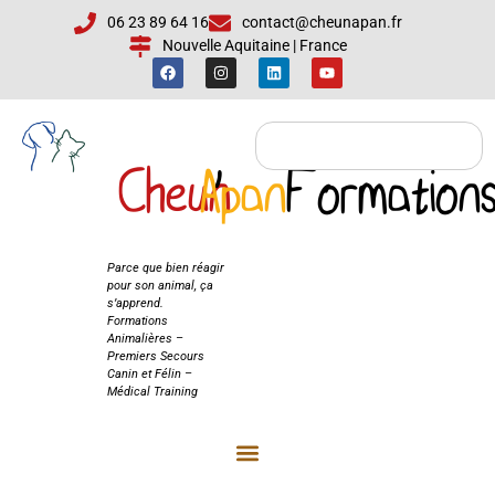
06 23 89 64 16
contact@cheunapan.fr
Nouvelle Aquitaine | France
Cheun
Apan
'
Formation
Cheun'Apan
Formations
Parce que bien réagir
pour son animal, ça
s’apprend.
Formations
Animalières –
Premiers Secours
Canin et Félin –
Médical Training