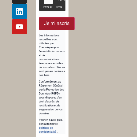
Je m'inscris
Les informations
recueillies sont
utilisées par
Cheun’Apan pour
l’envoi d’informations
et de
communications
liées à ses activités
de formation. Elles ne
sont jamais cédées à
des tiers.
Conformément au
Règlement Général
sur la Protection des
Données (RGPD),
vous disposez d’un
droit d’accès, de
rectification et de
suppression de vos
données.
Pour en savoir plus,
consultez notre
politique de
confidentialité
.